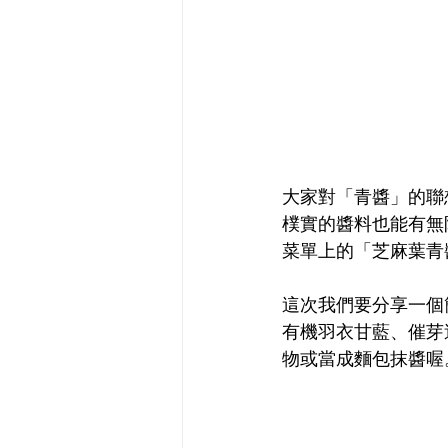
大家對「青醬」的聯
樸實的醬料也能有無限
菜單上的「芝麻葉青
這次我們要分享一個
有機羽衣甘藍、催芽
物或當成麵包抹醬喔