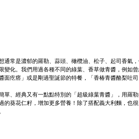
想通常是濃郁的羅勒、蒜頭、橄欖油、松子、起司香氣，
變化。我們用過各種不同的綠葉、香草做青醬，例如曾經出現在
醬面疙瘩」或是剛過聖誕節的特餐，「香椿青醬酪梨吐司
簡單、經典又有一點點特別的「超級綠葉青醬」，用羅勒
過的葵花仁籽，增加更多營養！除了搭配義大利麵，也很
。