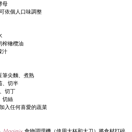
營養酵母
      鹽、可依個人口味調整
飲水
		冷壓初榨橄欖油
檸檬汁
		紅扁豆筆尖麵、煮熟
		小番茄、切半
  酪梨、切丁
	羅勒、切絲
   也可加入任何喜愛的蔬菜
入 
Magimix
 食物調理機（使用大杯和大刀）將食材打碎。