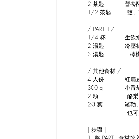
2 茶匙		
1/2 茶匙	  
/ PART II / 
1/4 杯		生
2 湯匙
3 湯匙              
/ 其他食材 /
4 人份
300 g
2 顆		      
2-3 葉	
		     
| 步驟 |
1. 將 PART I 食材放