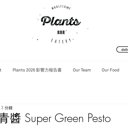
del
t
Plants 2026 影響力報告書
Our Team
Our Food
3 分鐘
Super Green Pesto