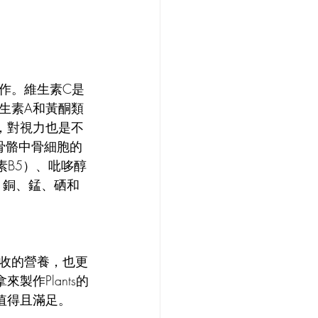
作。維生素C是
生素A和黃酮類
，對視力也是不
骨骼中骨細胞的
素B5）、吡哆醇
、銅、錳、硒和
收的營養，也更
作Plants的
值得且滿足。