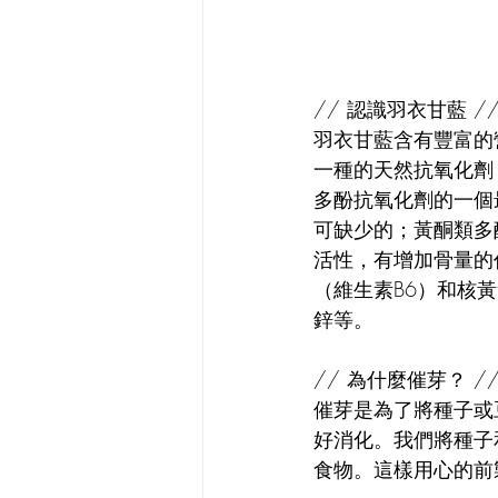
// 認識羽衣甘藍 /
羽衣甘藍含有豐富的
一種的天然抗氧化劑
多酚抗氧化劑的一個
可缺少的；黃酮類多
活性，有增加骨量的
（維生素B6）和核
鋅等。
// 為什麼催芽？ /
催芽是為了將種子或
好消化。我們將種子和
食物。這樣用心的前