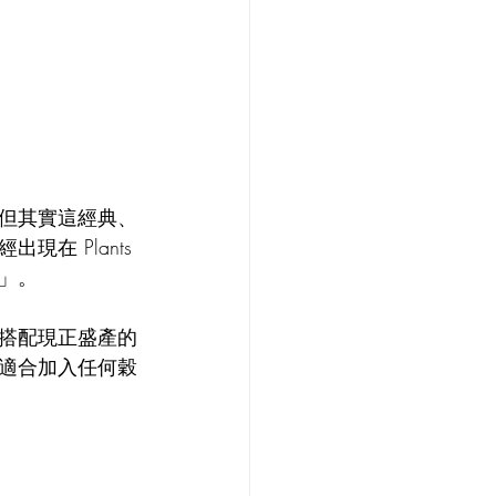
但其實這經典、
 Plants 
」。
搭配現正盛產的
適合加入任何穀