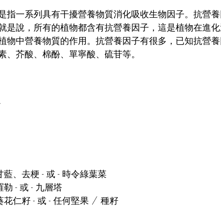
是指一系列具有干擾營養物質消化吸收生物因子。抗營養
就是說，所有的植物都含有抗營養因子，這是植物在進化
植物中營養物質的作用。抗營養因子有很多，已知抗營養
素、芥酸、棉酚、單寧酸、硫苷等。
/
g		羽衣甘藍、去梗 - 或 - 時令綠葉菜
20 g 	新鮮羅勒 - 或 - 九層塔
杯		催芽葵花仁籽 - 或 - 任何堅果 / 種籽