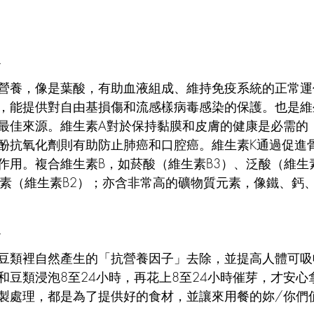
/
營養，像是葉酸，有助血液組成、維持免疫系統的正常運
，能提供對自由基損傷和流感樣病毒感染的保護。也是維
最佳來源。維生素A對於保持黏膜和皮膚的健康是必需的
酚抗氧化劑則有助防止肺癌和口腔癌。維生素K通過促進
作用。複合維生素B，如菸酸（維生素B3）、泛酸（維生
黃素（維生素B2）；亦含非常高的礦物質元素，像鐵、鈣
/
豆類裡自然產生的「抗營養因子」去除，並提高人體可吸
豆類浸泡8至24小時，再花上8至24小時催芽，才安心拿來製
製處理，都是為了提供好的食材，並讓來用餐的妳/你們