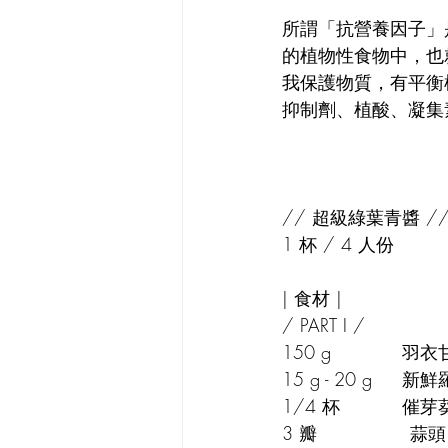
所謂「抗營養因子」
的植物性食物中，也
我保護物質，有平衡
抑制劑、植酸、凝集
// 超級綠葉青醬 /
1 杯 / 4 人份
| 食材 |
/ PART I /
150 
15 g - 
1/4 
3 瓣		        蒜頭