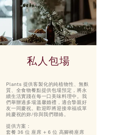
私人包場
Plants 提供客製化的純植物性、無麩
質、全食物餐點提供包場預定，將永
續生活實踐在每一口美味料理中。我
們舉辦過多場溫馨婚禮，適合摯親好
友一同慶祝。歡迎即將迎接幸福或單
純慶祝的妳/你與我們聯絡。
提供方案 :
套餐 36 位 座席 + 6 位 高腳椅座席