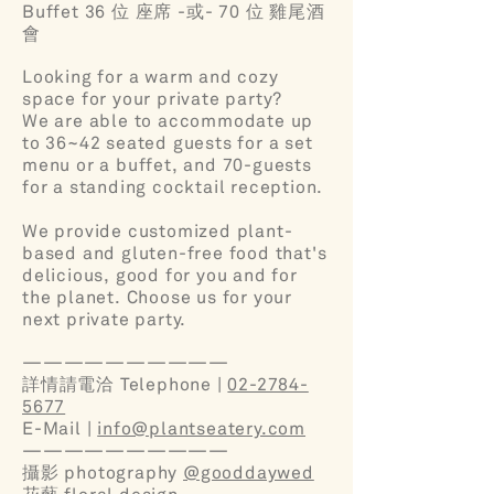
Buffet 36 位 座席 -或- 70 位 雞尾酒
會
Looking for a warm and cozy
space for your private party?
We are able to accommodate up
to 36~42 seated guests for a set
menu or a buffet, and 70-guests
for a standing cocktail reception.
We provide customized plant-
based and gluten-free food that's
delicious, good for you and for
the planet. Choose us for your
next private party.
——————————
詳情請電洽 Telephone |
02-2784-
5677
E-Mail |
info@plantseatery.com
——————————
攝影 photography
@gooddaywed